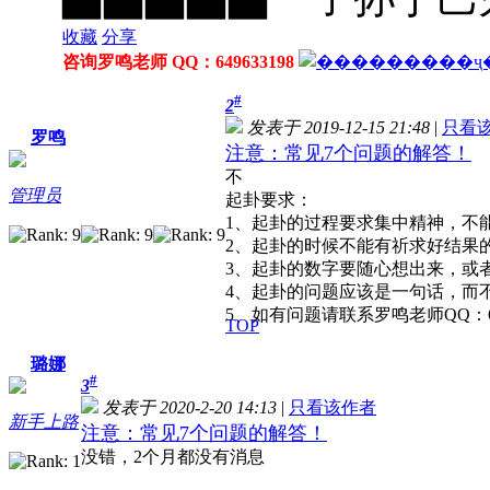
收藏
分享
咨询罗鸣老师 QQ：649633198
#
2
发表于 2019-12-15 21:48
|
只看
罗鸣
注意：常见7个问题的解答！
不
管理员
起卦要求：
1、起卦的过程要求集中精神，不
2、起卦的时候不能有祈求好结果
3、起卦的数字要随心想出来，或
4、起卦的问题应该是一句话，而不
5、如有问题请联系罗鸣老师QQ：64963
TOP
璐娜
#
3
发表于 2020-2-20 14:13
|
只看该作者
新手上路
注意：常见7个问题的解答！
没错，2个月都没有消息