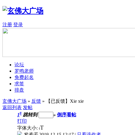
注册
登录
论坛
罗鸣老师
免费起名
求签
排盘
玄佛大广场
»
反馈
» 【已反馈】Xie xie
返回列表
发帖
#
1
跳转到
»
倒序看帖
打印
T
字体大小:
t
发表于 2019-12-15 12:17
|
只看该作者