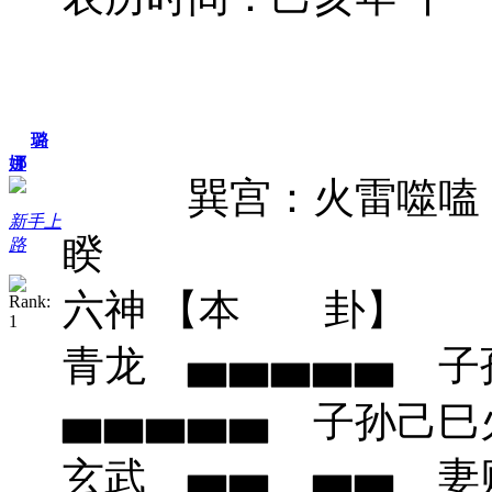
璐
娜
巽宫：火雷
新手上
睽
路
六神 【本 
青龙 ▅▅▅▅
▅▅▅▅▅ 子孙
玄武 ▅▅ ▅▅