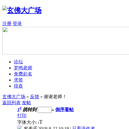
注册
登录
论坛
罗鸣老师
免费起名
求签
排盘
玄佛大广场
»
反馈
» 谢谢老师！
返回列表
发帖
#
1
跳转到
»
倒序看帖
打印
T
字体大小:
t
发表于 2019-9-22 10:19
|
只看该作者