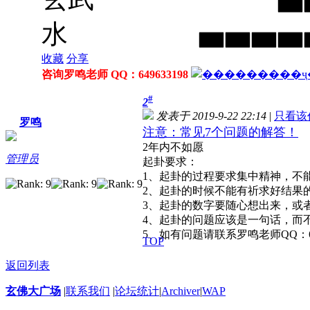
水 ▅▅▅▅
收藏
分享
咨询罗鸣老师 QQ：649633198
#
2
发表于 2019-9-22 22:14
|
只看该
罗鸣
注意：常见7个问题的解答！
2年内不如愿
管理员
起卦要求：
1、起卦的过程要求集中精神，不
2、起卦的时候不能有祈求好结果
3、起卦的数字要随心想出来，或
4、起卦的问题应该是一句话，而不
5、如有问题请联系罗鸣老师QQ：64963
TOP
返回列表
玄佛大广场
|
联系我们
|
论坛统计
|
Archiver
|
WAP