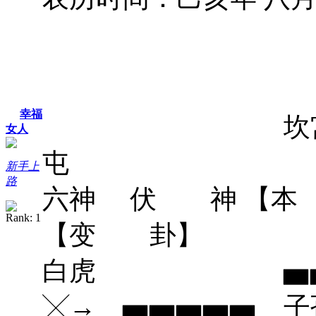
幸福
坎宫：
女人
屯 巽宫
新手上
路
六神 伏 
【变 卦】
白虎 ▅▅ 
╳→ ▅▅▅▅▅ 子