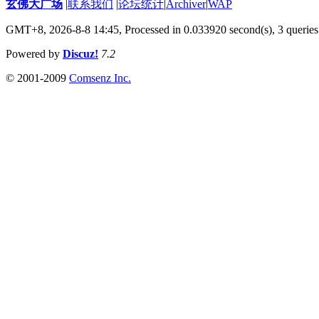
玄佛大广场
|
联系我们
|
论坛统计
|
Archiver
|
WAP
GMT+8, 2026-8-8 14:45,
Processed in 0.033920 second(s), 3 queries
Powered by
Discuz!
7.2
© 2001-2009
Comsenz Inc.