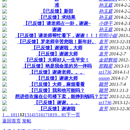
准
孙玉庭
2014-2-
【已反馈】新邵
孙玉庭
2014-2-
【已反馈】求结果
孙玉庭
2014-2-
【已反馈】请老师占一卦，谢谢~
小饼干
2014-2-
谢谢
孙玉庭
2014-2-
【已反馈】请老师帮忙看下，谢谢！！！
熙熙小妮
2013-
【已反馈】罗老师辛苦您啦！新年好。
袁芳
2013-12-3
【已反馈】谢谢啦，大师
袁芳
2013-12-3
【已反馈】谢谢大师
袁芳
2014-2-7
【已反馈】大师好人一生平安！
金碧辉煌
2012-
【已反馈】艳是我命里的另一伴吗
那颗星
2013-11
【已反馈】谢谢老师。。。
zz1736
2014-1-1
【已反馈】谢谢大师
osoon
2014-1-7
【已反馈】大师，麻烦看看
颖慧
2011-7-4
【已反馈】我和他可能吗？
颖慧
2011-11-3
想进些衣服在公司楼下卖，能挣到钱吗？
婯婯
2013-12-2
【已反馈】谢谢。。。
zz1736
2013-12-
【已反馈】谢谢啦
袁芳
2013-12-3
1 ...
10
11
12
13
14
15
16
17
18
19
... 81
下一页
返回首页
发帖