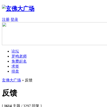
注册
登录
论坛
罗鸣老师
免费起名
求签
排盘
玄佛大广场
» 反馈
反馈
[
1614
主题 / 3297 回复 ]