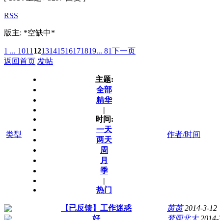
RSS
版主: *空缺中*
1 ...
10
11
12
13
14
15
16
17
18
19
... 81
下一页
返回首页
发帖
主题:
全部
精华
|
时间:
一天
类型
作者/时间
两天
周
月
季
|
热门
【已反馈】工作迷惑
茵茵
2014-3-12
好
梦圆北大
2014-