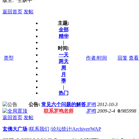
版主: *空缺中*
返回首页
发帖
主题:
全部
精华
|
时间:
一天
类型
作者/时间
回复
查看
两天
周
月
季
|
热门
公告:
常见六个问题的解答
罗鸣
2012-10-3
联系罗鸣老师
罗鸣
2009-2-4
0
/
985998
返回首页
发帖
玄佛大广场
|
联系我们
|
论坛统计
|
Archiver
|
WAP