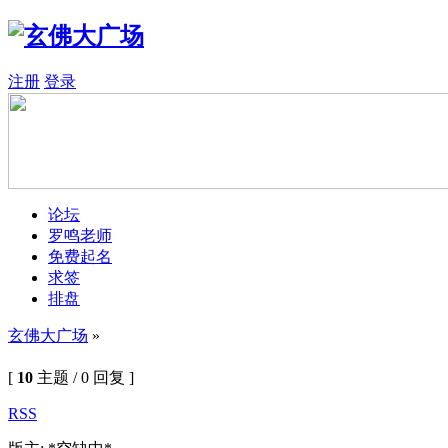
注册
登录
论坛
罗鸣老师
免费起名
求签
排盘
玄佛大广场
»
[
10
主题 / 0 回复 ]
RSS