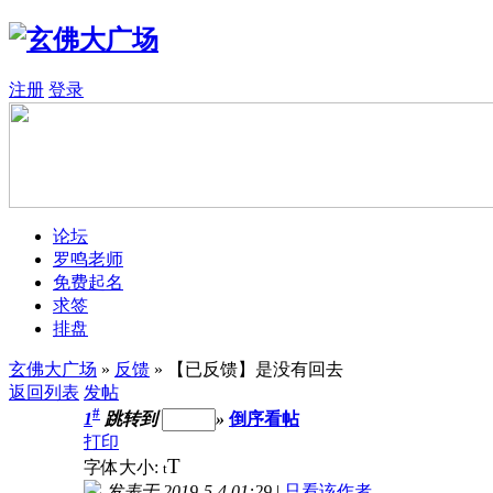
注册
登录
论坛
罗鸣老师
免费起名
求签
排盘
玄佛大广场
»
反馈
» 【已反馈】是没有回去
返回列表
发帖
#
1
跳转到
»
倒序看帖
打印
T
字体大小:
t
发表于 2019-5-4 01:29
|
只看该作者