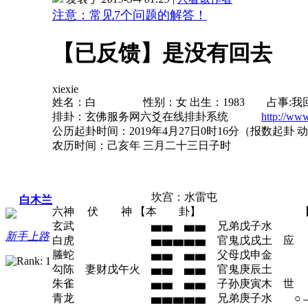
注意：常见7个问题的解答！
【已反馈】是没有回去
xiexie
姓名：白 性别：女 出生：1983 占事:我
排卦：玄佛服务网六爻在线排卦系统
http://ww
公历起卦时间：2019年4月27日0时16分（报数起卦 
农历时间：己亥年 三月二十三日子时
坎宫：水雷屯 坤宫：水
白木兰
六神 伏 神 【本 卦】 【
玄武 ▅▅ ▅▅ 兄弟戊子水 ▅▅
新手上路
白虎 ▅▅▅▅▅ 官鬼戊戌土 应 
螣蛇 ▅▅ ▅▅ 父母戊申金 
勾陈 妻财戊午火 ▅▅ ▅▅ 官鬼庚辰土
朱雀 ▅▅ ▅▅ 子孙庚寅木 世 
青龙 ▅▅▅▅▅ 兄弟庚子水 ○→ 