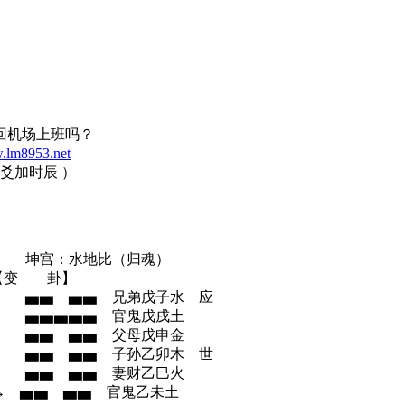
回机场上班吗？
w.lm8953.net
动爻加时辰 ）
地比（归魂）
变 卦】
 ▅▅ 兄弟戊子水 应
▅▅▅▅▅ 官鬼戊戌土
▅▅ ▅▅ 父母戊申金
 ▅▅ ▅▅ 子孙乙卯木 世
▅▅ ▅▅ 妻财乙巳火
▅▅ ▅▅ 官鬼乙未土