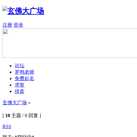
注册
登录
论坛
罗鸣老师
免费起名
求签
排盘
玄佛大广场
»
[
10
主题 / 0 回复 ]
RSS