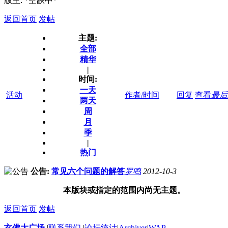
版主: *空缺中*
返回首页
发帖
主题:
全部
精华
|
时间:
一天
活动
作者/时间
回复
查看
最后
两天
周
月
季
|
热门
公告:
常见六个问题的解答
罗鸣
2012-10-3
本版块或指定的范围内尚无主题。
返回首页
发帖
玄佛大广场
|
联系我们
|
论坛统计
|
Archiver
|
WAP